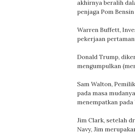
akhirnya beralih da
penjaga Pom Bensin 
Warren Buffett
, Inv
pekerjaan pertamany
Donald Trump
, dik
mengumpulkan (memu
Sam Walton
, Pemil
pada masa mudanya, 
menempatkan pada 
Jim Clark
, setelah 
Navy, Jim merupaka