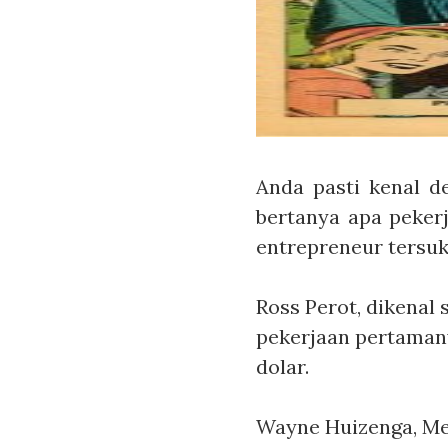
Anda pasti kenal d
bertanya apa peker
entrepreneur tersu
Ross Perot
, dikenal
pekerjaan pertamany
dolar.
Wayne Huizenga
, M