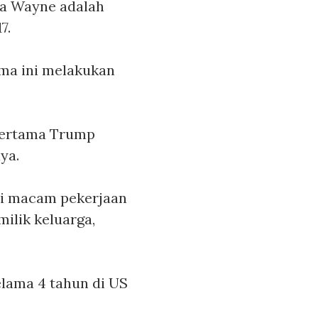
ma Wayne adalah
7.
ama ini melakukan
n pertama Trump
ya.
gai macam pekerjaan
ilik keluarga,
elama 4 tahun di US