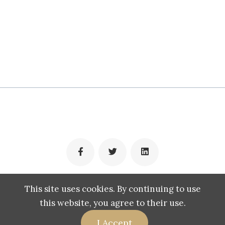
(c) 2009-2022 Muhamad Panji
This site uses cookies. By continuing to use
this website, you agree to their use.
I Accept